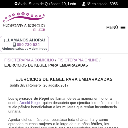
Avda. Suero de Quiñones 19, León.
Nº colegiada: 3086
MENÚ
¡LLÁMANOS AHORA!
650 730 524
Abrimos sábados y domingos
FISIOTERAPIA A DOMICILIO
/
FISIOTERAPIA ONLINE
/
EJERCICIOS DE KEGEL PARA EMBARAZADAS
EJERCICIOS DE KEGEL PARA EMBARAZADAS
Judith Silva Romero
|
26 agosto, 2017
Los
ejercicios de Kegel
se llaman de esta manera en honor a
doctor
Arnold Kegel
, quien descubrió que ejercitar los músculos del
suelo pélvico beneficiaban a las mujeres que tenían incontinencia
urinaria.
Apretar dichos músculos robustece toda el área. Tal y como
aprenden muchas mujeres a lo largo de sus años fértiles, los