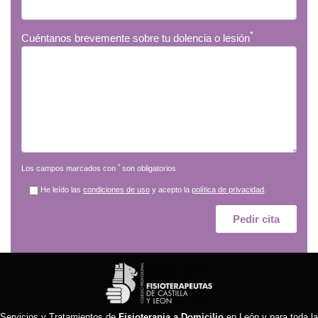
*
Cuéntanos brevemente sobre tu dolencia o lesión
*
Los campos marcados con
son obligatorios
He leído las
condiciones de uso
y acepto la
política de privacidad
.
Servicios y Tratamientos de
Fisioterapia a Domicilio
en León y para toda la