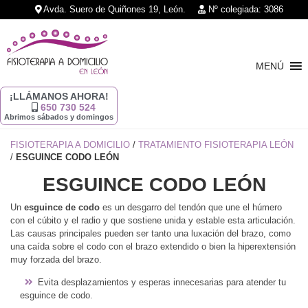
Avda. Suero de Quiñones 19, León.
Nº colegiada: 3086
MENÚ
¡LLÁMANOS AHORA!
650 730 524
Abrimos sábados y domingos
FISIOTERAPIA A DOMICILIO
/
TRATAMIENTO FISIOTERAPIA LEÓN
/
ESGUINCE CODO LEÓN
ESGUINCE CODO LEÓN
Un
esguince de codo
es un desgarro del tendón que une el húmero
con el cúbito y el radio y que sostiene unida y estable esta articulación.
Las causas principales pueden ser tanto una luxación del brazo, como
una caída sobre el codo con el brazo extendido o bien la hiperextensión
muy forzada del brazo.
Evita desplazamientos y esperas innecesarias para atender tu
esguince de codo.