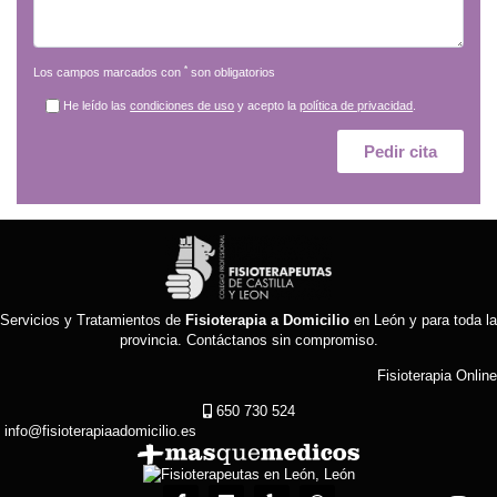
*
Los campos marcados con
son obligatorios
He leído las
condiciones de uso
y acepto la
política de privacidad
.
Servicios y Tratamientos de
Fisioterapia a Domicilio
en León y para toda la
provincia.
Contáctanos sin compromiso
.
Fisioterapia Online
650 730 524
info@fisioterapiaadomicilio.es