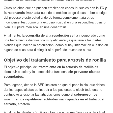
Otras pruebas que se pueden emplear en casos inusuales son la
TC y
la resonancia imantada
cuando el médico tenga dudas sobre el origen
del proceso o esté estudiando de forma complementaria otros
inconvenientes, como una extrusión discal en una espondiloartrosis o
bien la ruptura meniscal en una gonartrosis.
Finalmente, la
ecografía de alta resolución
se ha incorporado como
una herramienta diagnóstica muy eficiente ya que revela las partes
blandas que rodean la articulación, como si hay inflamación o lesión en
alguna de ellas para distinguir si el perfil del hueso se altera.
Objetivo del tratamiento para artrosis de rodilla
El objetivo principal del
tratamiento en la artrosis de rodilla
es
disminuir el dolor y la incapacidad funcional
sin provocar efectos
secundarios
.
Para lograrlo, desde la SER insisten en que el paso inicial que deben
dar los especialistas es instruir a los pacientes a eludir todo cuanto
contribuye a lesionar las articulaciones como el
sobrepeso, los
movimientos repetitivos, actitudes inapropiadas en el trabajo, el
calzado
, etcétera.
Finalmente, desde la SER apuntan que el reumatólogo va a decidir el