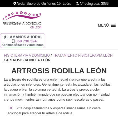
Avda. Suero de Quiñones 19, León.
Nº colegiada: 3086
MENÚ
¡LLÁMANOS AHORA!
650 730 524
Abrimos sábados y domingos
FISIOTERAPIA A DOMICILIO
/
TRATAMIENTO FISIOTERAPIA LEÓN
/
ARTROSIS RODILLA LEÓN
ARTROSIS RODILLA LEÓN
La
artrosis de rodilla
es una enfermedad crónica que afecta a las
articulaciones inferiores. Generalmente, está localizada en las rodillas,
la cadera o bien la columna vertebral. La artrosis provoca dolor,
inflamación y también impide que se puedan efectuar con normalidad
ciertos movimientos tan rutinarios como subir escaleras o pasear.
Evita desplazamientos y esperas innecesarias sin coste
adicional para atender tu artrosis de rodilla.