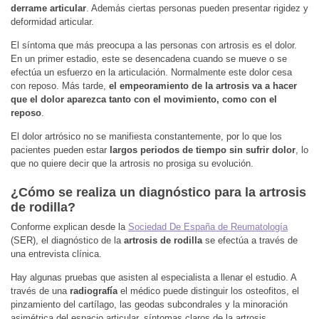
derrame articular
. Además ciertas personas pueden presentar rigidez y
deformidad articular.
El síntoma que más preocupa a las personas con artrosis es el dolor.
En un primer estadio, este se desencadena cuando se mueve o se
efectúa un esfuerzo en la articulación. Normalmente este dolor cesa
con reposo. Más tarde,
el empeoramiento de la artrosis va a hacer
que el dolor aparezca tanto con el movimiento, como con el
reposo
.
El dolor artrósico no se manifiesta constantemente, por lo que los
pacientes pueden estar
largos periodos de tiempo sin sufrir dolor
, lo
que no quiere decir que la artrosis no prosiga su evolución.
¿Cómo se realiza un diagnóstico para la artrosis
de rodilla?
Conforme explican desde la
Sociedad De España de Reumatología
(SER), el diagnóstico de la
artrosis de rodilla
se efectúa a través de
una entrevista clínica.
Hay algunas pruebas que asisten al especialista a llenar el estudio. A
través de una
radiografía
el médico puede distinguir los osteofitos, el
pinzamiento del cartílago, las geodas subcondrales y la minoración
asimétrica del espacio articular, síntomas claros de la artrosis.