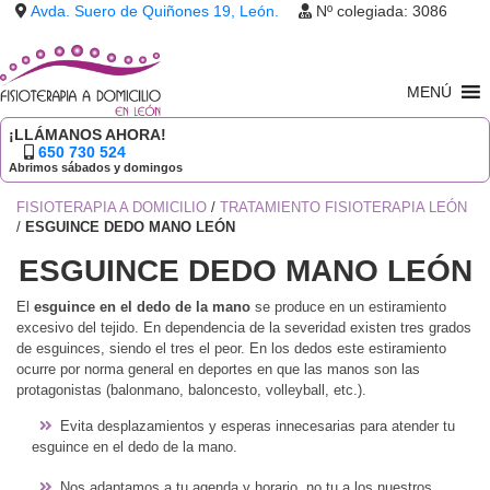
Avda. Suero de Quiñones 19, León.
Nº colegiada: 3086
MENÚ
¡LLÁMANOS AHORA!
650 730 524
Abrimos sábados y domingos
FISIOTERAPIA A DOMICILIO
/
TRATAMIENTO FISIOTERAPIA LEÓN
/
ESGUINCE DEDO MANO LEÓN
ESGUINCE DEDO MANO LEÓN
El
esguince en el dedo de la mano
se produce en un estiramiento
excesivo del tejido. En dependencia de la severidad existen tres grados
de esguinces, siendo el tres el peor. En los dedos este estiramiento
ocurre por norma general en deportes en que las manos son las
protagonistas (balonmano, baloncesto, volleyball, etc.).
Evita desplazamientos y esperas innecesarias para atender tu
esguince en el dedo de la mano.
Nos adaptamos a tu agenda y horario, no tu a los nuestros.