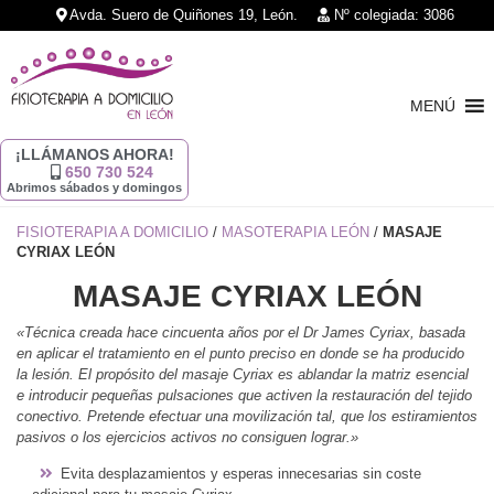
Avda. Suero de Quiñones 19, León.
Nº colegiada: 3086
MENÚ
¡LLÁMANOS AHORA!
650 730 524
Abrimos sábados y domingos
FISIOTERAPIA A DOMICILIO
/
MASOTERAPIA LEÓN
/
MASAJE
CYRIAX LEÓN
MASAJE CYRIAX LEÓN
«Técnica creada hace cincuenta años por el Dr James Cyriax, basada
en aplicar el tratamiento en el punto preciso en donde se ha producido
la lesión. El propósito del masaje Cyriax es ablandar la matriz esencial
e introducir pequeñas pulsaciones que activen la restauración del tejido
conectivo. Pretende efectuar una movilización tal, que los estiramientos
pasivos o los ejercicios activos no consiguen lograr.»
Evita desplazamientos y esperas innecesarias sin coste