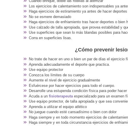
Cuando brinque, doble las rodillas al aterrizar
Los ejercicios de calentamiento son indispensables ya antes
Haga ejercicios de estiramiento ya antes de hacer deportes 
No se esmere demasiado
Haga ejercicios de enfriamiento tras hacer deportes o bien h
Use calzado de talla apropiada, que provea estabilidad y q
Use superficies que sean lo más blandas posibles para hacer
Corra en superficies lisas.
¿Cómo prevenir lesio
No trate de hacer en uno o bien un par de días el ejercicio
Aprenda adecuadamente el deporte que practica.
Use equipo protector
Conozca los límites de su cuerpo
Aumente el nivel de ejercicio gradualmente
Esfuércese por hacer ejercicios para todo el cuerpo.
Desarrolle una estupenda condición física para poder hacer
Acuda a un
fisioterapeuta
especializado para un examen fí
Use equipo protector, de talla apropiada y que sea convenie
Aprenda a utilizar el equipo atlético
No juegue cuando esté cansadísimo o bien con dolor
Haga siempre y en todo momento ejercicios de calentamient
Haga siempre y en toda circunstancia ejercicios de enfriamie