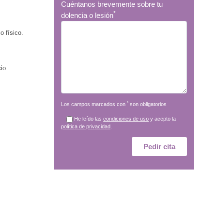
Cuéntanos brevemente sobre tu
*
dolencia o lesión
o físico.
io.
*
Los campos marcados con
son obligatorios
He leído las
condiciones de uso
y acepto la
política de privacidad
.