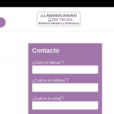
¡LLÁMANOS AHORA!
650 730 524
Abrimos sábados y domingos
Contacto
*
¿Cómo te llamas
?
*
¿Cuál es tu teléfono
?
*
¿Cuál es tu email
?