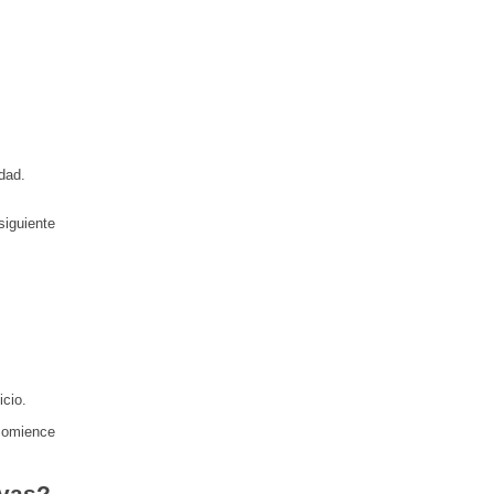
dad.
siguiente
icio.
 comience
ivas?