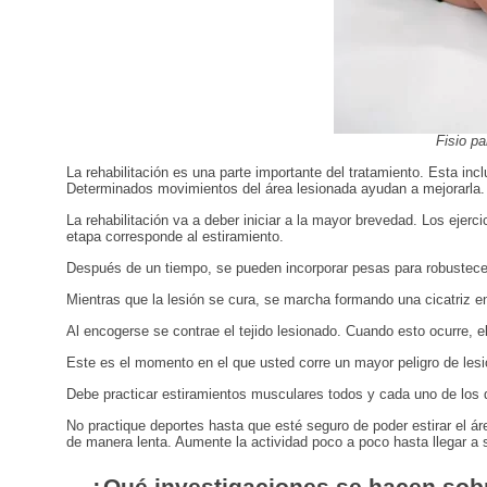
Fisio pa
La rehabilitación es una parte importante del tratamiento. Esta inc
Determinados movimientos del área lesionada ayudan a mejorarla.
La rehabilitación va a deber iniciar a la mayor brevedad. Los ejer
etapa corresponde al estiramiento.
Después de un tiempo, se pueden incorporar pesas para robustecer
Mientras que la lesión se cura, se marcha formando una cicatriz en 
Al encogerse se contrae el tejido lesionado. Cuando esto ocurre, el
Este es el momento en el que usted corre un mayor peligro de le
Debe practicar estiramientos musculares todos y cada uno de los d
No practique deportes hasta que esté seguro de poder estirar el ár
de manera lenta. Aumente la actividad poco a poco hasta llegar a 
¿Qué investigaciones se hacen sobr