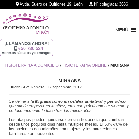
Avda. Suero de Quiñones 19, León.
Nº colegiada: 3086
MENÚ
¡LLÁMANOS AHORA!
650 730 524
Abrimos sábados y domingos
FISIOTERAPIA A DOMICILIO
/
FISIOTERAPIA ONLINE
/
MIGRAÑA
MIGRAÑA
Judith Silva Romero
|
17 septiembre, 2017
Se define a la
Migraña como un cefalea unilateral y periódico
que puede empezar en la niñez, mas que prácticamente siempre y
en todo momento lo hace tras los treinta años.
Los ataques pueden generarse con una frecuencia que cambian
desde unos poquitos días hasta múltiples meses. El 60%-70% de
los pacientes con migrañas son mujeres y los antecedentes
familiares son frecuentes.