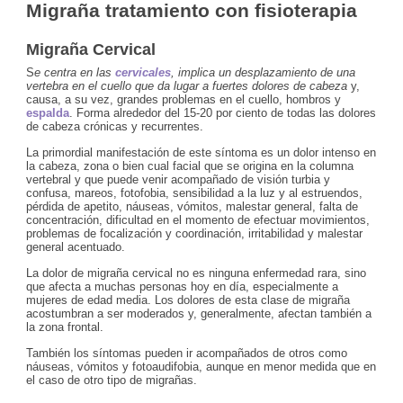
Migraña tratamiento con fisioterapia
Migraña Cervical
S
e centra en las
cervicales
, implica un desplazamiento de una
vertebra en el cuello que da lugar a fuertes dolores de cabeza
y,
causa, a su vez, grandes problemas en el cuello, hombros y
espalda
. Forma alrededor del 15-20 por ciento de todas las dolores
de cabeza crónicas y recurrentes.
La primordial manifestación de este síntoma es un dolor intenso en
la cabeza, zona o bien cual facial que se origina en la columna
vertebral y que puede venir acompañado de visión turbia y
confusa, mareos, fotofobia, sensibilidad a la luz y al estruendos,
pérdida de apetito, náuseas, vómitos, malestar general, falta de
concentración, dificultad en el momento de efectuar movimientos,
problemas de focalización y coordinación, irritabilidad y malestar
general acentuado.
La dolor de migraña cervical no es ninguna enfermedad rara, sino
que afecta a muchas personas hoy en día, especialmente a
mujeres de edad media. Los dolores de esta clase de migraña
acostumbran a ser moderados y, generalmente, afectan también a
la zona frontal.
También los síntomas pueden ir acompañados de otros como
náuseas, vómitos y fotoaudifobia, aunque en menor medida que en
el caso de otro tipo de migrañas.