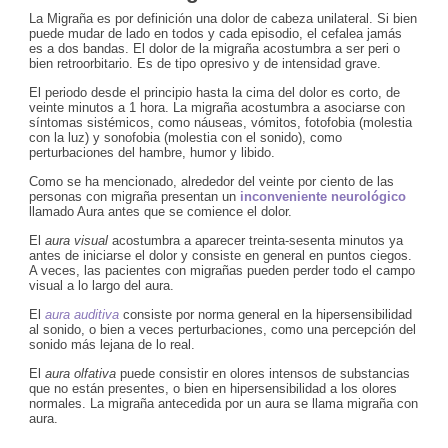
La Migraña es por definición una dolor de cabeza unilateral. Si bien
puede mudar de lado en todos y cada episodio, el cefalea jamás
es a dos bandas. El dolor de la migraña acostumbra a ser peri o
bien retroorbitario. Es de tipo opresivo y de intensidad grave.
El periodo desde el principio hasta la cima del dolor es corto, de
veinte minutos a 1 hora. La migraña acostumbra a asociarse con
síntomas sistémicos, como náuseas, vómitos, fotofobia (molestia
con la luz) y sonofobia (molestia con el sonido), como
perturbaciones del hambre, humor y libido.
Como se ha mencionado, alrededor del veinte por ciento de las
personas con migraña presentan un
inconveniente neurológico
llamado Aura antes que se comience el dolor.
El
aura visual
acostumbra a aparecer treinta-sesenta minutos ya
antes de iniciarse el dolor y consiste en general en puntos ciegos.
A veces, las pacientes con migrañas pueden perder todo el campo
visual a lo largo del aura.
El
aura auditiva
consiste por norma general en la hipersensibilidad
al sonido, o bien a veces perturbaciones, como una percepción del
sonido más lejana de lo real.
El
aura olfativa
puede consistir en olores intensos de substancias
que no están presentes, o bien en hipersensibilidad a los olores
normales. La migraña antecedida por un aura se llama migraña con
aura.