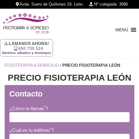
Avda. Suero de Quiñones 19, León.
Nº colegiada: 3086
MENÚ
¡LLÁMANOS AHORA!
650 730 524
Abrimos sábados y domingos
FISIOTERAPIA A DOMICILIO
/
PRECIO FISIOTERAPIA LEÓN
PRECIO FISIOTERAPIA LEÓN
Contacto
*
¿Cómo te llamas
?
*
¿Cuál es tu teléfono
?